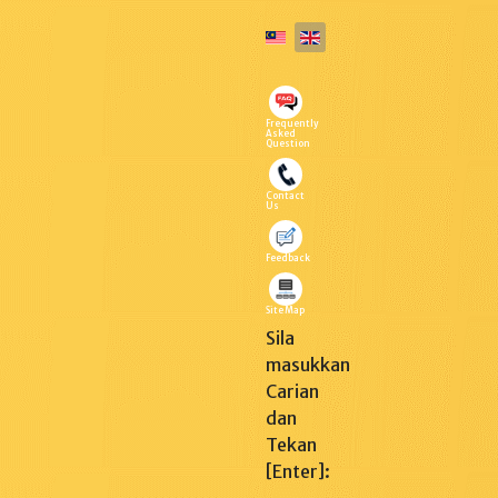
Select your language
Frequently
Asked
Question
Contact
Us
Feedback
Site Map
Sila
masukkan
Carian
dan
Tekan
[Enter]: