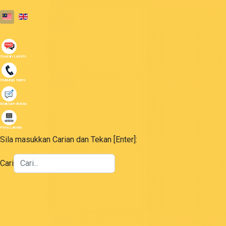
Select your language
Soalan Lazim
Hubungi Kami
Maklum Balas
Peta Laman
Sila masukkan Carian dan Tekan [Enter]:
Cari