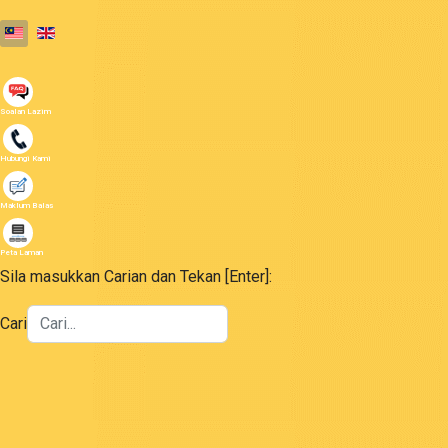
Select your language
Soalan Lazim
Hubungi Kami
Maklum Balas
Peta Laman
Sila masukkan Carian dan Tekan [Enter]:
Cari