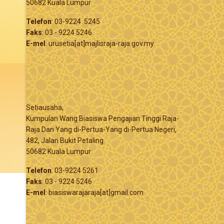
50682 Kuala Lumpur
Telefon
: 03-9224 5245
Faks
: 03 - 9224 5246
E-mel
: urusetia[at]majlisraja-raja.gov.my
Setiausaha,
Kumpulan Wang Biasiswa Pengajian Tinggi Raja-
Raja Dan Yang di-Pertua-Yang di-Pertua Negeri,
482, Jalan Bukit Petaling
50682 Kuala Lumpur
Telefon
: 03-9224 5261
Faks
: 03 - 9224 5246
E-mel
: biasiswarajaraja[at]gmail.com