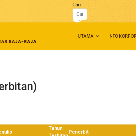
Cari
UTAMA
INFO KORPO
rbitan)
Tahun
nulis
Penerbit
Terbitan