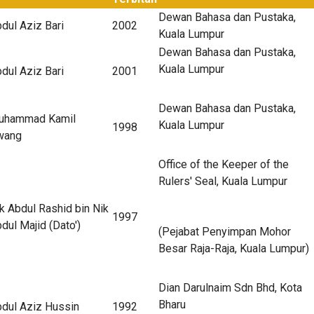
Dewan Bahasa dan Pustaka,
dul Aziz Bari
2002
Kuala Lumpur
Dewan Bahasa dan Pustaka,
Kuala Lumpur
dul Aziz Bari
2001
Dewan Bahasa dan Pustaka,
uhammad Kamil
Kuala Lumpur
1998
wang
Office of the Keeper of the
Rulers' Seal, Kuala Lumpur
k Abdul Rashid bin Nik
1997
dul Majid (Dato')
(Pejabat Penyimpan Mohor
Besar Raja-Raja, Kuala Lumpur)
Dian Darulnaim Sdn Bhd, Kota
Bharu
dul Aziz Hussin
1992