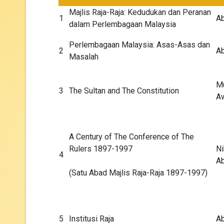
Majlis Raja-Raja: Kedudukan dan Peranan
1
Ab
dalam Perlembagaan Malaysia
Perlembagaan Malaysia: Asas-Asas dan
2
Ab
Masalah
M
3
The Sultan and The Constitution
A
A Century of The Conference of The
Rulers 1897-1997
Ni
4
Ab
(Satu Abad Majlis Raja-Raja 1897-1997)
5
Institusi Raja
Ab