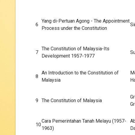
Yang di-Pertuan Agong - The Appointment
6
Si
Process under the Constitution
The Constitution of Malaysia-Its
7
Su
Development 1957-1977
An Introduction to the Constitution of
M
8
Malaysia
Ha
Gr
9
The Constitution of Malaysia
Gr
Cara Pemerintahan Tanah Melayu (1957-
Ab
10
1963)
Da