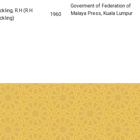
Goverment of Federation of
ckling, R.H (R.H
Malaya Press, Kuala Lumpur
1960
ckling)