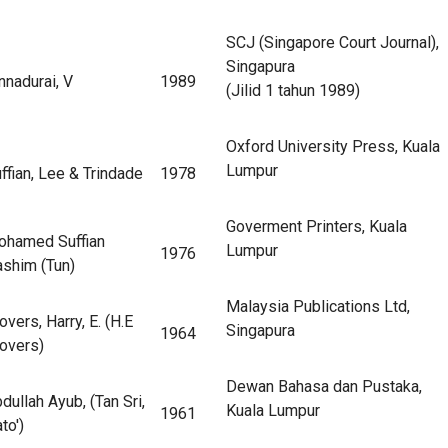
SCJ (Singapore Court Journal),
Singapura
nnadurai, V
1989
(Jilid 1 tahun 1989)
Oxford University Press, Kuala
Lumpur
ffian, Lee & Trindade
1978
Goverment Printers, Kuala
ohamed Suffian
Lumpur
1976
shim (Tun)
Malaysia Publications Ltd,
overs, Harry, E. (H.E
Singapura
1964
overs)
Dewan Bahasa dan Pustaka,
dullah Ayub, (Tan Sri,
Kuala Lumpur
1961
to')