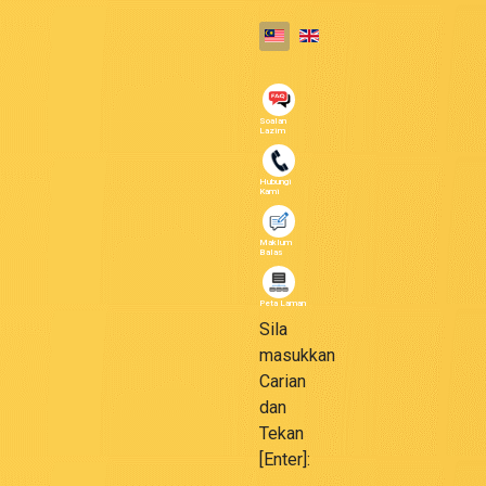
Select your language
Soalan
Lazim
Hubungi
Kami
Maklum
Balas
Peta Laman
Sila
masukkan
Carian
dan
Tekan
[Enter]: