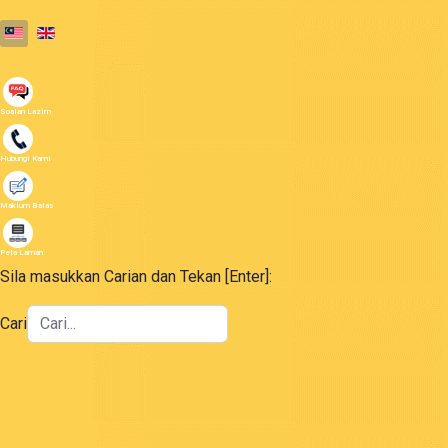
Select your language
Soalan Lazim
Hubungi Kami
Maklum Balas
Peta Laman
Sila masukkan Carian dan Tekan [Enter]:
Cari