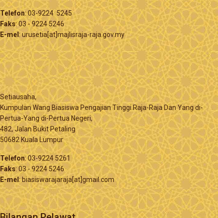
Telefon
: 03-9224 5245
Faks
: 03 - 9224 5246
E-mel
: urusetia[at]majlisraja-raja.gov.my
Setiausaha,
Kumpulan Wang Biasiswa Pengajian Tinggi Raja-Raja Dan Yang di-
Pertua-Yang di-Pertua Negeri,
482, Jalan Bukit Petaling
50682 Kuala Lumpur
Telefon
: 03-9224 5261
Faks
: 03 - 9224 5246
E-mel
: biasiswarajaraja[at]gmail.com
Bilangan Pelawat